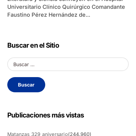
Universitario Clínico Quirúrgico Comandante
Faustino Pérez Hernández de...
Buscar en el Sitio
B
u
s
c
a
r
:
Publicaciones más vistas
Matanzas 329 aniversario
(244.960)