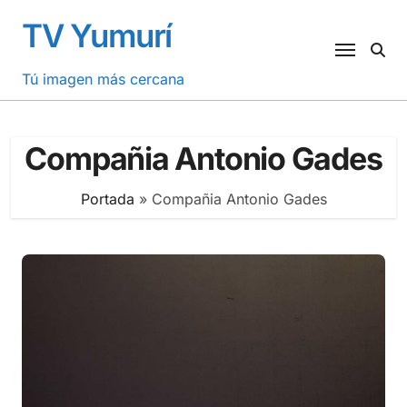
Saltar
TV Yumurí
al
contenido
Tú imagen más cercana
Compañia Antonio Gades
Portada
»
Compañia Antonio Gades