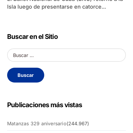
Isla luego de presentarse en catorce...
Buscar en el Sitio
B
u
s
c
a
r
:
Publicaciones más vistas
Matanzas 329 aniversario
(244.967)