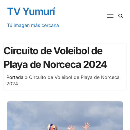
Saltar
TV Yumurí
al
contenido
Tú imagen más cercana
Circuito de Voleibol de
Playa de Norceca 2024
Portada
»
Circuito de Voleibol de Playa de Norceca
2024