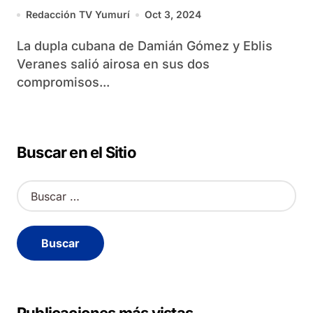
Redacción TV Yumurí
Oct 3, 2024
La dupla cubana de Damián Gómez y Eblis
Veranes salió airosa en sus dos
compromisos...
Buscar en el Sitio
B
u
s
c
a
r
: