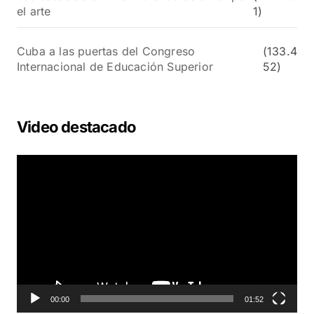
el arte
1)
Cuba a las puertas del Congreso
(133.4
Internacional de Educación Superior
52)
Video destacado
R
e
p
r
o
d
u
c
t
o
00:00
01:52