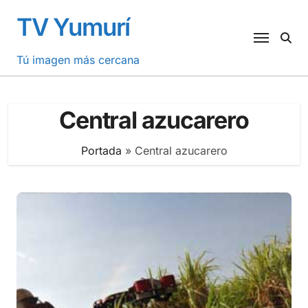
Saltar
TV Yumurí
al
contenido
Tú imagen más cercana
Central azucarero
Portada
»
Central azucarero