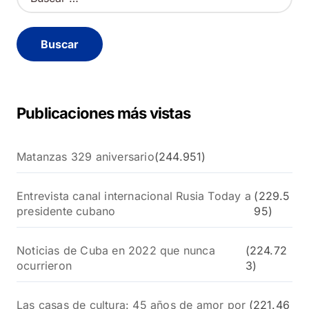
u
s
c
a
r
:
Publicaciones más vistas
Matanzas 329 aniversario
(244.951)
Entrevista canal internacional Rusia Today a
(229.5
presidente cubano
95)
Noticias de Cuba en 2022 que nunca
(224.72
ocurrieron
3)
Las casas de cultura: 45 años de amor por
(221.46