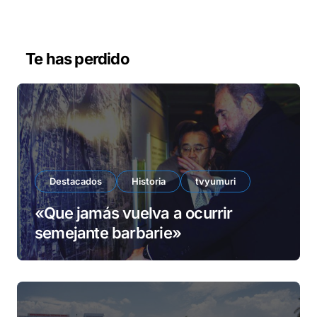
r
d
e
v
Te has perdido
í
d
e
o
Destacados
Historia
tvyumuri
«Que jamás vuelva a ocurrir
semejante barbarie»