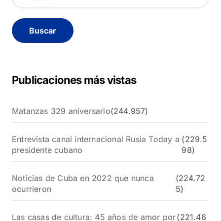
u
s
c
a
r
:
Publicaciones más vistas
Matanzas 329 aniversario
(244.957)
Entrevista canal internacional Rusia Today a
(229.5
presidente cubano
98)
Noticias de Cuba en 2022 que nunca
(224.72
ocurrieron
5)
Las casas de cultura: 45 años de amor por
(221.46