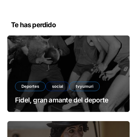
r
d
e
v
Te has perdido
í
d
e
o
Deportes
social
tvyumuri
Fidel, gran amante del deporte