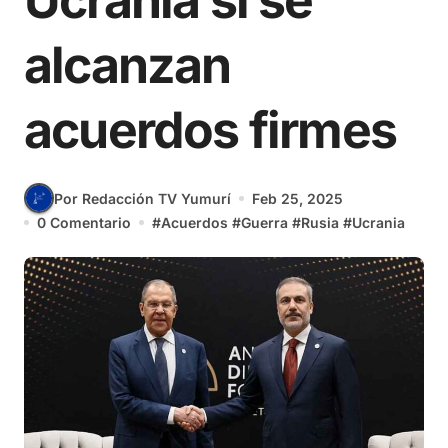
Ucrania si se
alcanzan
acuerdos firmes
Por Redacción TV Yumurí
Feb 25, 2025
0 Comentario
#
Acuerdos
#
Guerra
#
Rusia
#
Ucrania