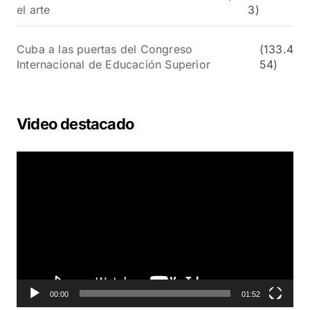
el arte
3)
Cuba a las puertas del Congreso
(133.4
Internacional de Educación Superior
54)
Video destacado
R
e
p
r
o
d
u
c
t
o
00:00
01:52