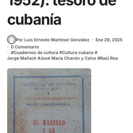
1952): tesoro de
cubanía
Por Luis Ernesto Martínez González
Ene 29, 2025
0 Comentario
#
Cuadernos de cultura
#
Cultura cubana
#
Jorge Mañach
#
José María Chacón y Calvo
#
Raúl Roa