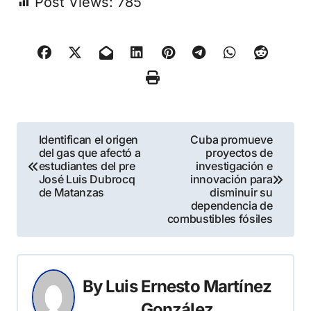
Post Views:
785
Navegación
Identifican el origen
Cuba promueve
del gas que afectó a
proyectos de
de
estudiantes del pre
investigación e
José Luis Dubrocq
innovación para
entradas
de Matanzas
disminuir su
dependencia de
combustibles fósiles
By
Luis Ernesto Martínez
González