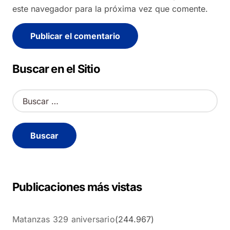
este navegador para la próxima vez que comente.
Alternative:
Buscar en el Sitio
B
u
s
c
a
r
:
Publicaciones más vistas
Matanzas 329 aniversario
(244.967)