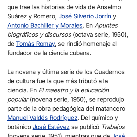
que trae las historias de vida de Anselmo
Suárez y Romero,
José Silverio Jorrín
y
Antonio Bachiller y Morales
. En
Apuntes
biográficos y discursos
(octava serie, 1950),
de
Tomás Romay
, se rindió homenaje al
fundador de la ciencia cubana.
La novena y última serie de los Cuadernos
de cultura fue la que más tributó a la
ciencia. En
El maestro y la educación
popular
(novena serie, 1950), se reprodujo
parte de la obra pedagógica del matancero
Manuel Valdés Rodríguez
. Del químico y
botánico
José Estévez
se publicó
Trabajos
(novena serie, 1951), mientras que de
José