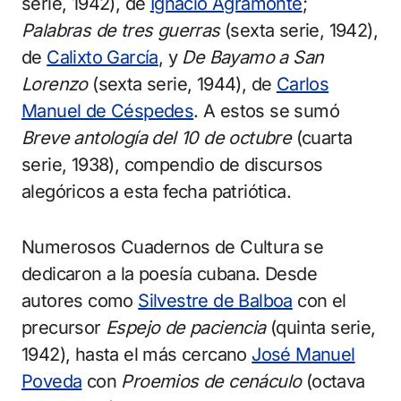
serie, 1942), de
Ignacio Agramonte
;
Palabras de tres guerras
(sexta serie, 1942),
de
Calixto García
, y
De Bayamo a San
Lorenzo
(sexta serie, 1944), de
Carlos
Manuel de Céspedes
. A estos se sumó
Breve antología del 10 de octubre
(cuarta
serie, 1938), compendio de discursos
alegóricos a esta fecha patriótica.
Numerosos Cuadernos de Cultura se
dedicaron a la poesía cubana. Desde
autores como
Silvestre de Balboa
con el
precursor
Espejo de paciencia
(quinta serie,
1942), hasta el más cercano
José Manuel
Poveda
con
Proemios de cenáculo
(octava