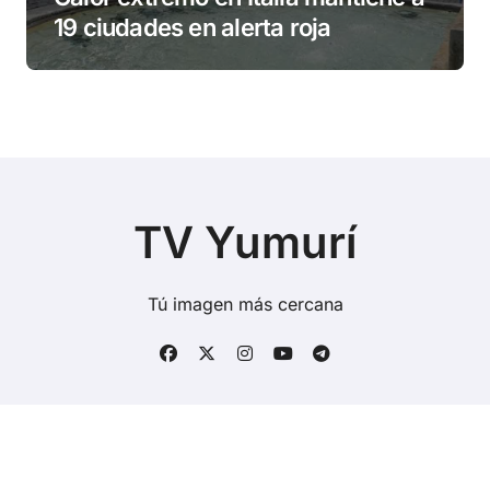
19 ciudades en alerta roja
TV Yumurí
Tú imagen más cercana
Copyright © Todos los derechos reservados
|
BlogData
por
Themeansar
.