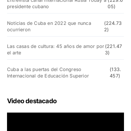
presidente cubano
05)
Noticias de Cuba en 2022 que nunca
(224.73
ocurrieron
2)
Las casas de cultura: 45 años de amor por
(221.47
el arte
3)
Cuba a las puertas del Congreso
(133.
Internacional de Educación Superior
457)
Video destacado
R
e
p