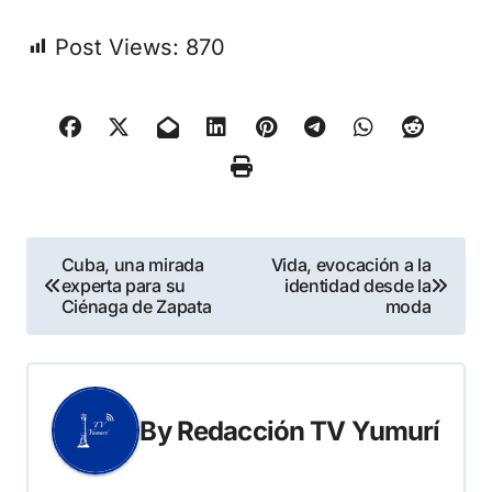
Post Views:
870
Navegación
Cuba, una mirada
Vida, evocación a la
experta para su
identidad desde la
de
Ciénaga de Zapata
moda
entradas
By
Redacción TV Yumurí