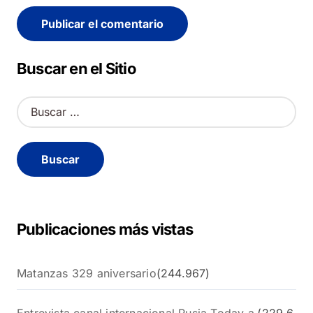
Alternative:
Buscar en el Sitio
B
u
s
c
a
r
:
Publicaciones más vistas
Matanzas 329 aniversario
(244.967)
Entrevista canal internacional Rusia Today a
(229.6