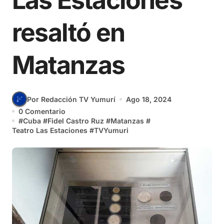
Las Estaciones
resaltó en
Matanzas
Por Redacción TV Yumurí
Ago 18, 2024
0 Comentario
#
Cuba
#
Fidel Castro Ruz
#
Matanzas
#
Teatro Las Estaciones
#
TVYumuri