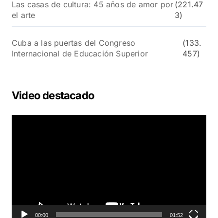
Las casas de cultura: 45 años de amor por
(221.47
el arte
3)
Cuba a las puertas del Congreso
(133.
Internacional de Educación Superior
457)
Video destacado
R
e
p
r
o
d
u
c
t
o
00:00
01:52