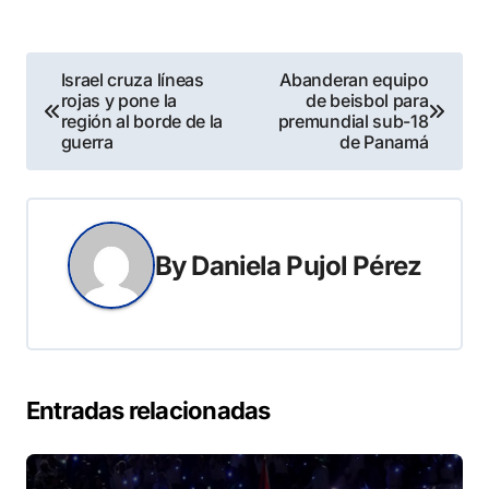
Navegación
Israel cruza líneas
Abanderan equipo
rojas y pone la
de beisbol para
de
región al borde de la
premundial sub-18
guerra
de Panamá
entradas
By
Daniela Pujol Pérez
Entradas relacionadas