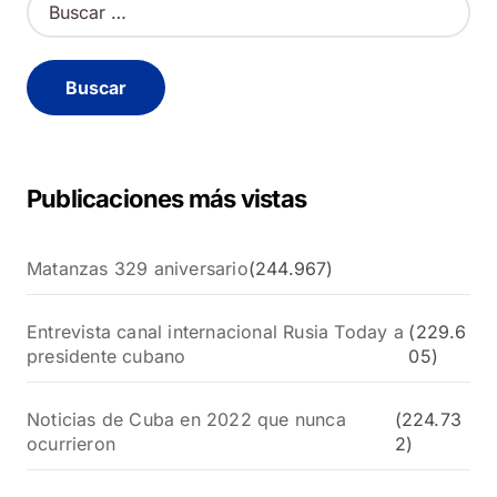
u
s
c
a
r
:
Publicaciones más vistas
Matanzas 329 aniversario
(244.967)
Entrevista canal internacional Rusia Today a
(229.6
presidente cubano
05)
Noticias de Cuba en 2022 que nunca
(224.73
ocurrieron
2)