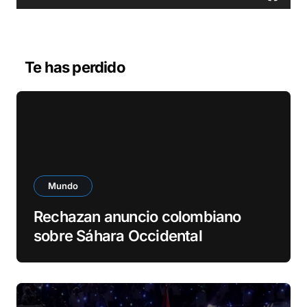
r
d
e
v
Te has perdido
í
d
e
o
Mundo
Rechazan anuncio colombiano
sobre Sáhara Occidental