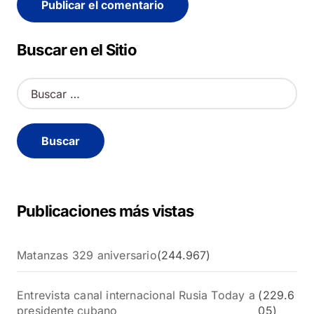
Alternative:
Buscar en el Sitio
B
u
s
c
a
r
:
Publicaciones más vistas
Matanzas 329 aniversario
(244.967)
Entrevista canal internacional Rusia Today a
(229.6
presidente cubano
05)