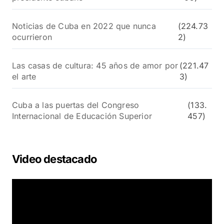
Noticias de Cuba en 2022 que nunca
(224.73
ocurrieron
2)
Las casas de cultura: 45 años de amor por
(221.47
el arte
3)
Cuba a las puertas del Congreso
(133.
Internacional de Educación Superior
457)
Video destacado
R
e
p
r