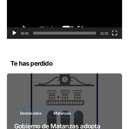
o
d
u
c
t
o
00:00
01:52
r
d
e
v
Te has perdido
í
d
e
o
Destacados
Matanzas
Gobierno de Matanzas adopta