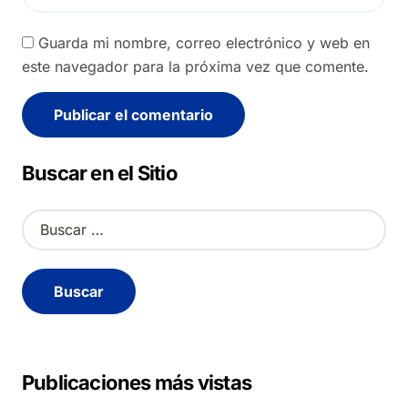
Guarda mi nombre, correo electrónico y web en
este navegador para la próxima vez que comente.
Alternative:
Buscar en el Sitio
B
u
s
c
a
r
:
Publicaciones más vistas