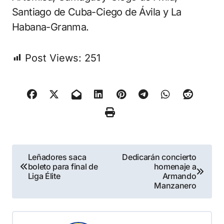
Santiago de Cuba-Ciego de Ávila y La
Habana-Granma.
Post Views:
251
Navegación
Leñadores saca
Dedicarán concierto
boleto para final de
homenaje a
de
Liga Élite
Armando
Manzanero
entradas