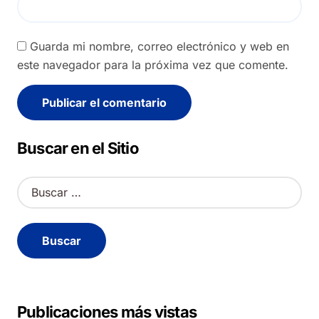
Guarda mi nombre, correo electrónico y web en
este navegador para la próxima vez que comente.
Alternative:
Buscar en el Sitio
B
u
s
c
a
r
:
Publicaciones más vistas