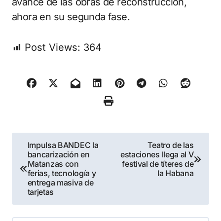
avance de las obras de reconstrucción,
ahora en su segunda fase.
Post Views:
364
Navegación
Impulsa BANDEC la
Teatro de las
bancarización en
estaciones llega al V
de
Matanzas con
festival de títeres de
ferias, tecnología y
la Habana
entradas
entrega masiva de
tarjetas