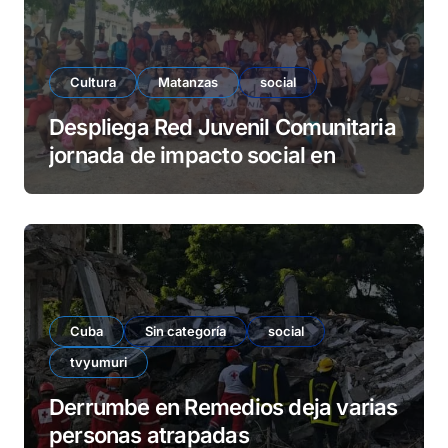
Cultura
Matanzas
social
Despliega Red Juvenil Comunitaria
jornada de impacto social en
barrio La Marina
Cuba
Sin categoría
social
tvyumuri
Derrumbe en Remedios deja varias
personas atrapadas