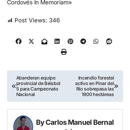
Cordovés In Memoriam»
Post Views:
346
Navegación
Abanderan equipo
Incendio forestal
provincial de Béisbol
activo en Pinar del
de
5 para Campeonato
Río sobrepasa las
Nacional
1900 hectáreas
entradas
By
Carlos Manuel Bernal