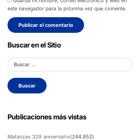
Guarda mi nombre, correo electrónico y web en
este navegador para la próxima vez que comente.
Alternative:
Buscar en el Sitio
B
u
s
c
a
r
:
Publicaciones más vistas
Matanzas 329 aniversario
(244.952)