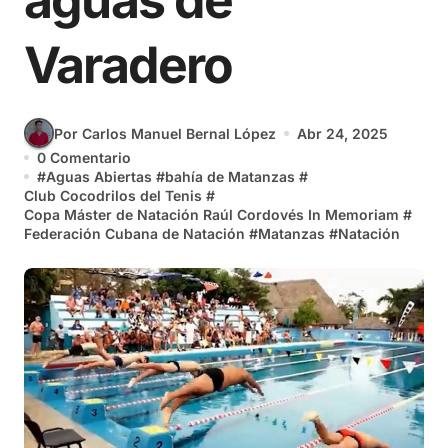
aguas de
Varadero
Por Carlos Manuel Bernal López
Abr 24, 2025
0 Comentario
#
Aguas Abiertas
#
bahía de Matanzas
#
Club Cocodrilos del Tenis
#
Copa Máster de Natación Raúl Cordovés In Memoriam
#
Federación Cubana de Natación
#
Matanzas
#
Natación