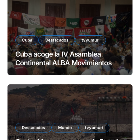
e
o
Cuba
Destacados
tvyumuri
Cuba acoge la IV Asamblea
Continental ALBA Movimientos
Destacados
Mundo
tvyumuri