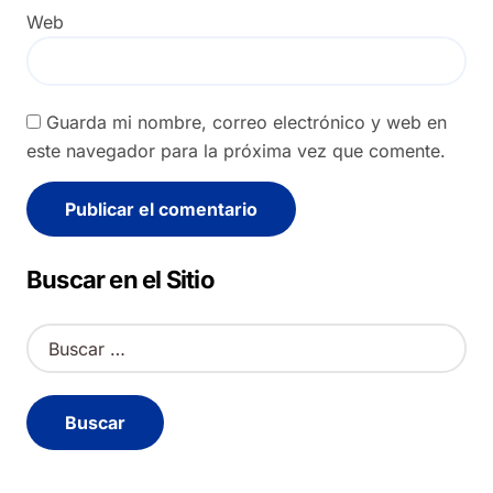
Web
Guarda mi nombre, correo electrónico y web en
este navegador para la próxima vez que comente.
Alternative:
Buscar en el Sitio
B
u
s
c
a
r
: