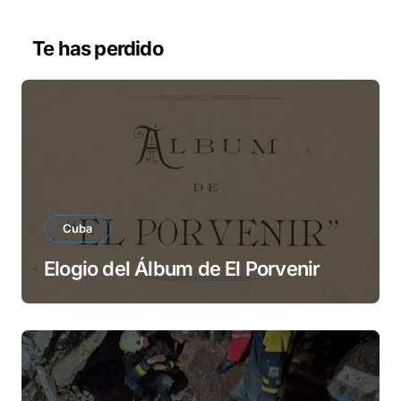
e
v
Te has perdido
í
d
e
o
Cuba
Elogio del Álbum de El Porvenir