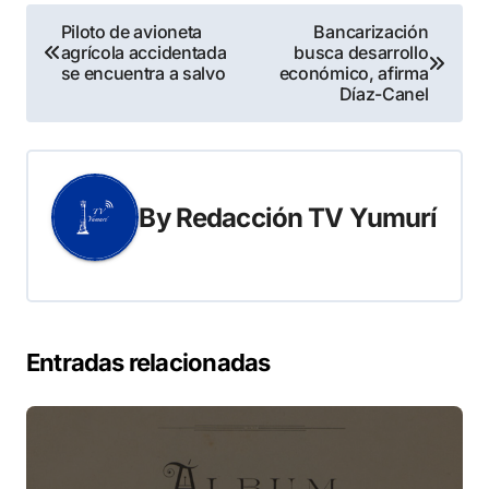
Navegación
Piloto de avioneta
Bancarización
agrícola accidentada
busca desarrollo
de
se encuentra a salvo
económico, afirma
Díaz-Canel
entradas
By
Redacción TV Yumurí
Entradas relacionadas