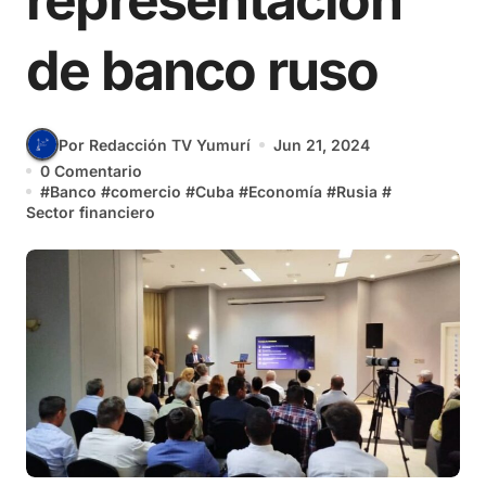
representación
de banco ruso
Por Redacción TV Yumurí
Jun 21, 2024
0 Comentario
#
Banco
#
comercio
#
Cuba
#
Economía
#
Rusia
#
Sector financiero