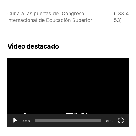
Cuba a las puertas del Congreso
(133.4
Internacional de Educación Superior
53)
Video destacado
R
e
p
r
o
d
u
c
t
o
00:00
01:52
r
d