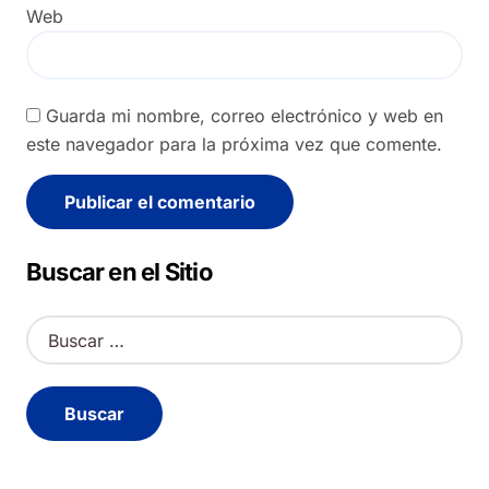
Web
Guarda mi nombre, correo electrónico y web en
este navegador para la próxima vez que comente.
Alternative:
Buscar en el Sitio
B
u
s
c
a
r
: