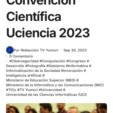
Convención
Científica
Uciencia 2023
Por Redacción TV Yumurí
Sep 30, 2023
0 Comentario
#
Ciberseguridad
#
Computación
#
Congreso
#
Desarrollo
#
Fotografía
#
Gobierno
#
Informática
#
Informatización de la Sociedad
#
innovación
#
Inteligencia artificial
#
Ministerio de Educación Superior (MES)
#
Ministerio de la Informática y las Comunicaciones (MIC)
#
TICs
#
TV Yumurí
#
Universidad
#
Universidad de las Ciencias Informáticas (UCI)