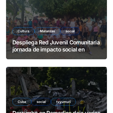
e
o
Cultura
Matanzas
social
Despliega Red Juvenil Comunitaria
jornada de impacto social en
barrio La Marina
Cuba
social
tvyumuri