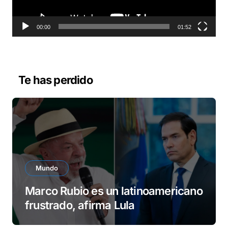
c
t
o
00:00
01:52
r
d
e
v
Te has perdido
í
d
e
o
Mundo
Marco Rubio es un latinoamericano
frustrado, afirma Lula