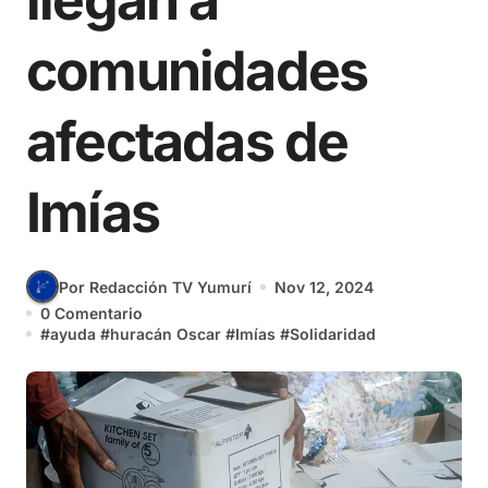
llegan a
comunidades
afectadas de
Imías
Por Redacción TV Yumurí
Nov 12, 2024
0 Comentario
#
ayuda
#
huracán Oscar
#
Imías
#
Solidaridad