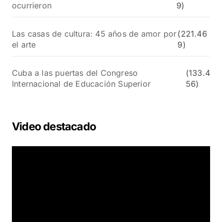
ocurrieron
9)
Las casas de cultura: 45 años de amor por
(221.46
el arte
9)
Cuba a las puertas del Congreso
(133.4
Internacional de Educación Superior
56)
Video destacado
R
e
p
r
o
d
u