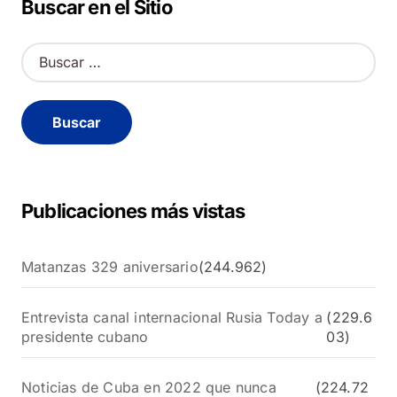
Buscar en el Sitio
B
u
s
c
a
r
:
Publicaciones más vistas
Matanzas 329 aniversario
(244.962)
Entrevista canal internacional Rusia Today a
(229.6
presidente cubano
03)
Noticias de Cuba en 2022 que nunca
(224.72