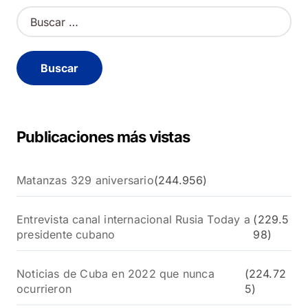
B
u
s
c
a
r
:
Publicaciones más vistas
Matanzas 329 aniversario
(244.956)
Entrevista canal internacional Rusia Today a
(229.5
presidente cubano
98)
Noticias de Cuba en 2022 que nunca
(224.72
ocurrieron
5)