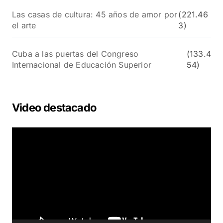
Las casas de cultura: 45 años de amor por
(221.46
el arte
3)
Cuba a las puertas del Congreso
(133.4
Internacional de Educación Superior
54)
Video destacado
R
e
p
r
o
d
u
c
t