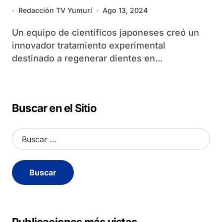
regenerar dientes perdidos
Redacción TV Yumurí
Ago 13, 2024
Un equipo de científicos japoneses creó un
innovador tratamiento experimental
destinado a regenerar dientes en...
Buscar en el Sitio
B
u
s
c
a
r
: