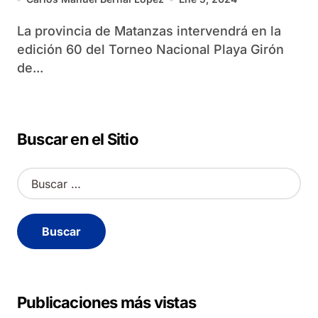
La provincia de Matanzas intervendrá en la
edición 60 del Torneo Nacional Playa Girón
de...
Buscar en el Sitio
B
u
s
c
a
r
:
Publicaciones más vistas