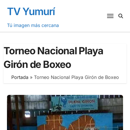
Saltar
TV Yumurí
al
contenido
Tú imagen más cercana
Torneo Nacional Playa
Girón de Boxeo
Portada
»
Torneo Nacional Playa Girón de Boxeo