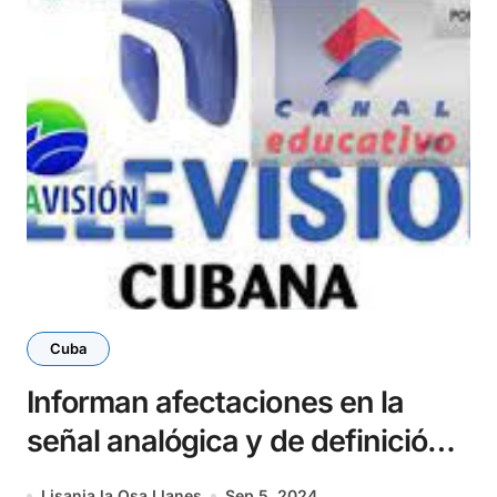
Cuba
Informan afectaciones en la
señal analógica y de definición
estándar de la televisión cubana
Lisania la Osa Llanes
Sep 5, 2024