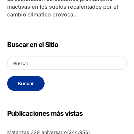
inactivas en los suelos recalentados por el
cambio climático provoca...
Buscar en el Sitio
B
u
s
c
a
r
:
Publicaciones más vistas
Matanzas 329 aniversario
(244.956)