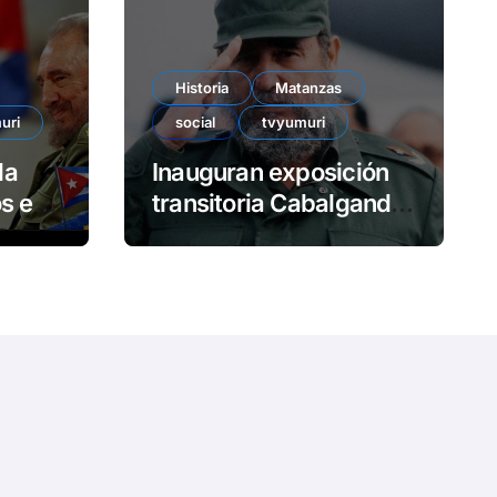
e
o
Historia
Matanzas
uri
social
tvyumuri
da
Inauguran exposición
en
transitoria Cabalgando
con Fidel