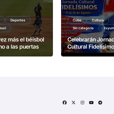
Deportes
Cuba
Cultura
muri
Sin categoría
tvyum
ez más el béisbol
Celebrarán Jorna
o a las puertas
Cultural Fidelísimos 
Matanzas