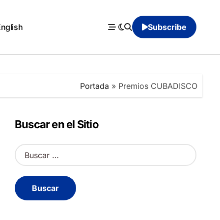
English
Subscribe
Portada
»
Premios CUBADISCO
Buscar en el Sitio
B
u
s
c
a
r
: