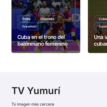
Cuba
Deportes
Cuba
tvyumuri
tvyu
Cuba en el trono del
Una v
balonmano femenino
cuban
TV Yumurí
Tú imagen más cercana