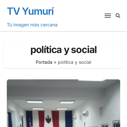
Saltar
TV Yumurí
al
contenido
Tú imagen más cercana
política y social
Portada
»
política y social