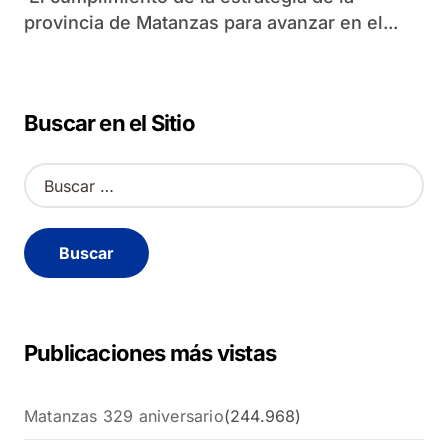
provincia de Matanzas para avanzar en el...
Buscar en el Sitio
B
u
s
c
a
r
:
Publicaciones más vistas
Matanzas 329 aniversario
(244.968)