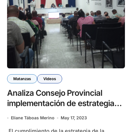
Matanzas
Videos
Analiza Consejo Provincial
implementación de estrategia
económica y social en Matanzas
Eliane Táboas Merino
May 17, 2023
(+Video)