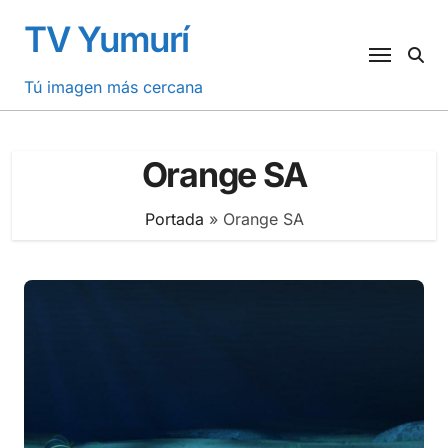
Saltar
TV Yumurí
al
contenido
Tú imagen más cercana
Orange SA
Portada
»
Orange SA