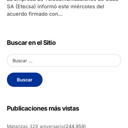
SA (Etecsa) informó este miércoles del
acuerdo firmado con...
Buscar en el Sitio
B
u
s
c
a
r
:
Publicaciones más vistas
Matanzas 329 aniversario
(244.959)