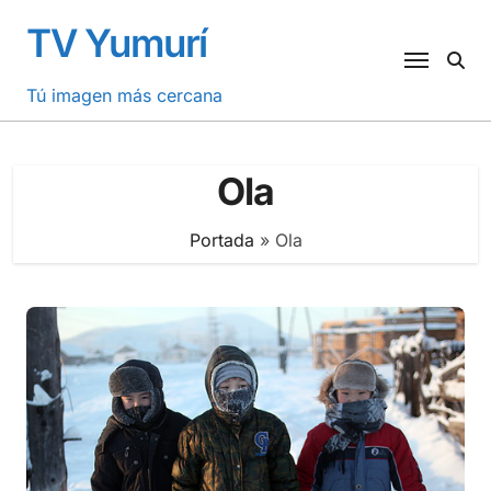
Saltar
TV Yumurí
al
contenido
Tú imagen más cercana
Ola
Portada
»
Ola