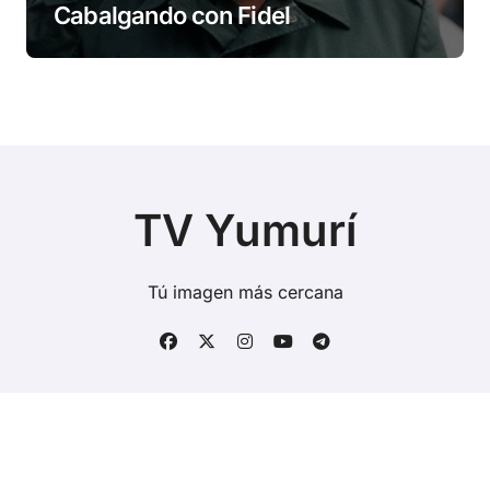
Cabalgando con Fidel
TV Yumurí
Tú imagen más cercana
Copyright © Todos los derechos reservados
|
BlogData
por
Themeansar
.