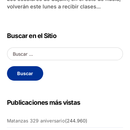
volverán este lunes a recibir clases...
Buscar en el Sitio
B
u
s
c
a
r
:
Publicaciones más vistas
Matanzas 329 aniversario
(244.960)