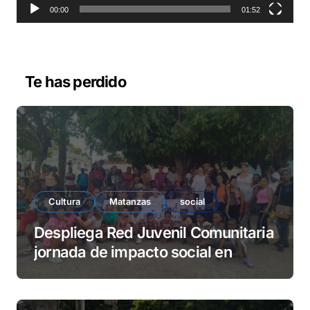
o
00:00
01:52
r
d
e
v
Te has perdido
í
d
e
o
Cultura
Matanzas
social
Despliega Red Juvenil Comunitaria
jornada de impacto social en
barrio La Marina