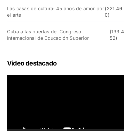
Las casas de cultura: 45 años de amor por
(221.46
el arte
0)
Cuba a las puertas del Congreso
(133.4
Internacional de Educación Superior
52)
Video destacado
R
e
p
r
o
d
u
c
t