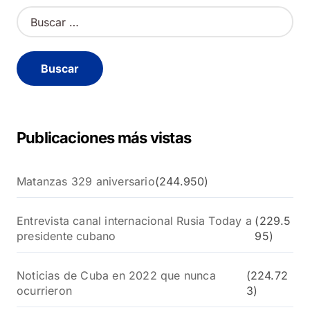
B
u
s
c
a
r
:
Publicaciones más vistas
Matanzas 329 aniversario
(244.950)
Entrevista canal internacional Rusia Today a
(229.5
presidente cubano
95)
Noticias de Cuba en 2022 que nunca
(224.72
ocurrieron
3)