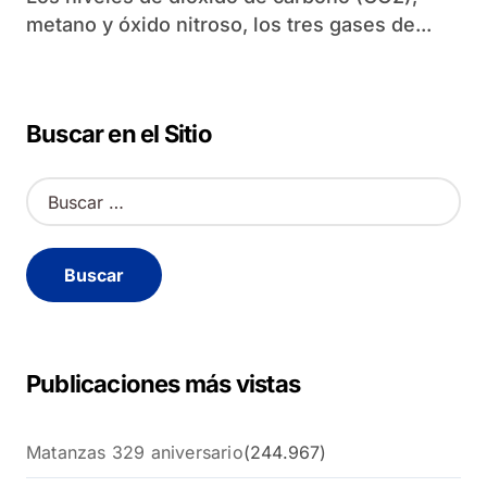
metano y óxido nitroso, los tres gases de...
Buscar en el Sitio
B
u
s
c
a
r
:
Publicaciones más vistas
Matanzas 329 aniversario
(244.967)