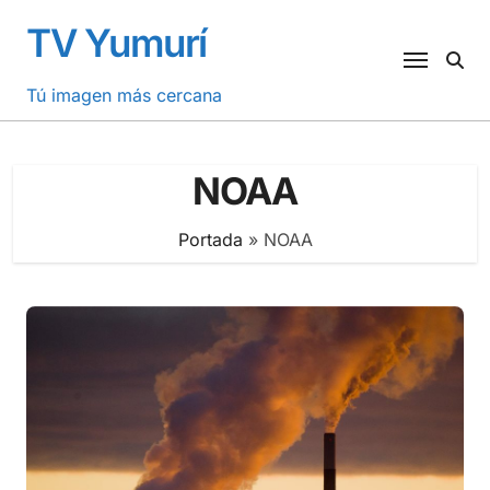
Saltar
TV Yumurí
al
contenido
Tú imagen más cercana
NOAA
Portada
»
NOAA