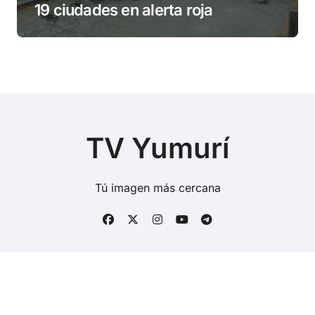
19 ciudades en alerta roja
TV Yumurí
Tú imagen más cercana
Copyright © Todos los derechos reservados
|
BlogData
por
Themeansar
.