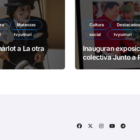
ra
Matanzas
Cultura
Destacados
l
tvyumuri
social
tvyumuri
arlot a La otra
Inauguran exposic
colectiva Junto a 