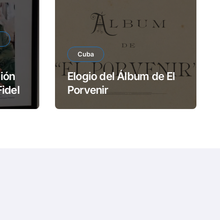
e
o
Cuba
ión
Elogio del Álbum de El
Fidel
Porvenir