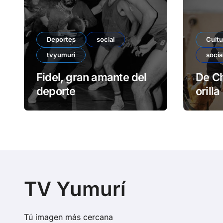
Deportes
social
Cultu
tvyumuri
socia
Fidel, gran amante del
De Ch
deporte
orilla
TV Yumurí
Tú imagen más cercana