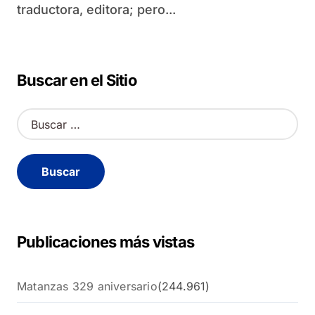
traductora, editora; pero...
Buscar en el Sitio
B
u
s
c
a
r
:
Publicaciones más vistas
Matanzas 329 aniversario
(244.961)