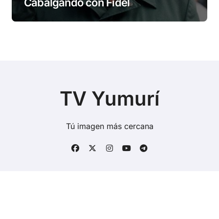
Cabalgando con Fidel
TV Yumurí
Tú imagen más cercana
Copyright © Todos los derechos reservados
|
BlogData
por
Themeansar
.