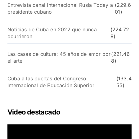
Entrevista canal internacional Rusia Today a
(229.6
presidente cubano
01)
Noticias de Cuba en 2022 que nunca
(224.72
ocurrieron
8)
Las casas de cultura: 45 años de amor por
(221.46
el arte
8)
Cuba a las puertas del Congreso
(133.4
Internacional de Educación Superior
55)
Video destacado
R
e