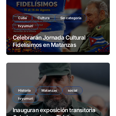
Cuba
Cultura
Sin categoría
tvyumuri
Celebrarán Jornada Cultural
Fidelísimos en Matanzas
Historia
Matanzas
social
tvyumuri
Inauguran exposición transitoria