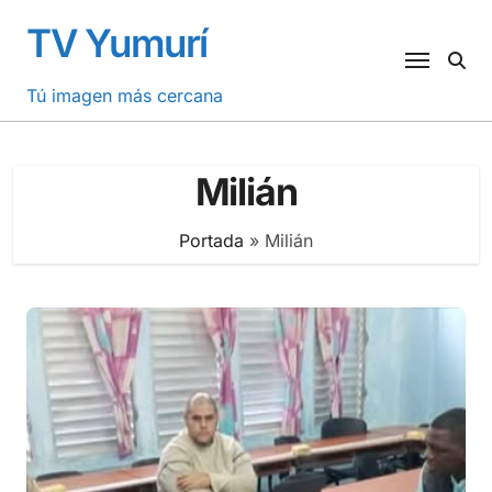
Saltar
TV Yumurí
al
contenido
Tú imagen más cercana
Milián
Portada
»
Milián