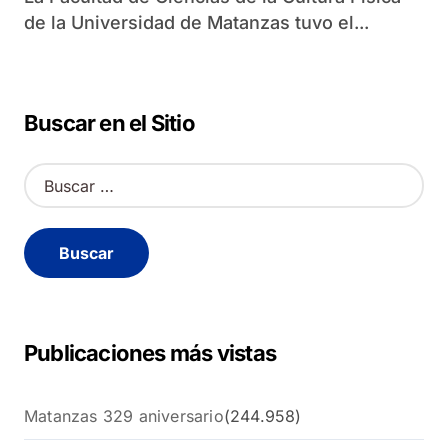
de la Universidad de Matanzas tuvo el...
Buscar en el Sitio
B
u
s
c
a
r
:
Publicaciones más vistas
Matanzas 329 aniversario
(244.958)