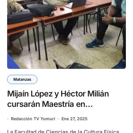
Matanzas
Mijaín López y Héctor Milián
cursarán Maestría en
Universidad de Matanzas
Redacción TV Yumurí
Ene 27, 2025
La Facultad de Ciencias de la Cultura Física