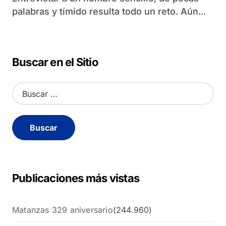
palabras y tímido resulta todo un reto. Aún...
Buscar en el Sitio
B
u
s
c
a
r
:
Publicaciones más vistas
Matanzas 329 aniversario
(244.960)