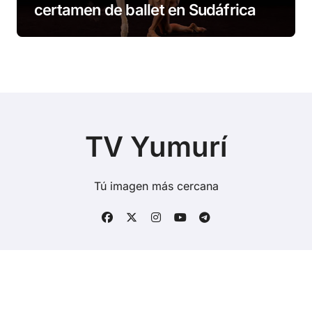
certamen de ballet en Sudáfrica
TV Yumurí
Tú imagen más cercana
Copyright © Todos los derechos reservados
|
BlogData
por
Themeansar
.