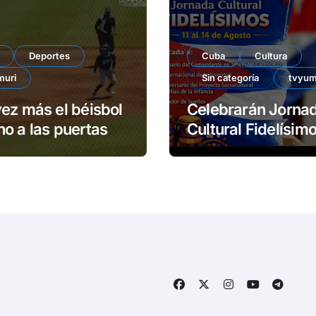
Deportes
Cuba
Cultura
muri
Sin categoría
tvyum
ez más el béisbol
Celebrarán Jorna
o a las puertas
Cultural Fidelísimos 
Matanzas