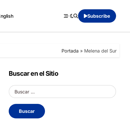
English
Subscribe
Portada
»
Melena del Sur
Buscar en el Sitio
B
u
s
c
a
r
: