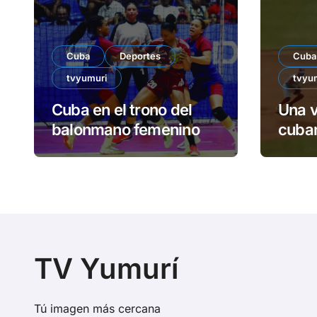
Cuba
Deportes
Cuba
tvyumuri
tvyu
Cuba en el trono del
Una v
balonmano femenino
cuban
TV Yumurí
Tú imagen más cercana