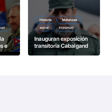
e
o
Historia
Matanzas
uri
social
tvyumuri
da
Inauguran exposición
en
transitoria Cabalgando
con Fidel