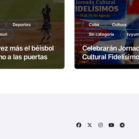
Deportes
Cuba
Cultura
muri
Sin categoría
tvyum
ez más el béisbol
Celebrarán Jorna
o a las puertas
Cultural Fidelísimos 
Matanzas