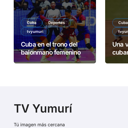
Cuba
Deportes
Cuba
tvyumuri
tvyu
Cuba en el trono del
Una v
balonmano femenino
cuban
TV Yumurí
Tú imagen más cercana