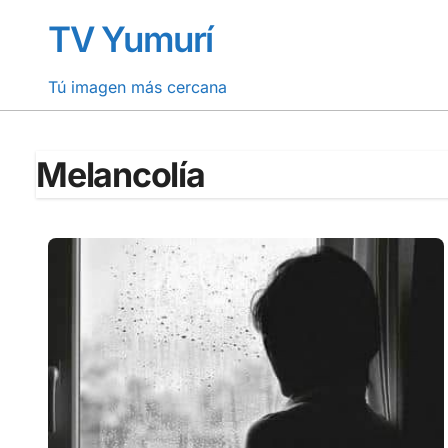
Saltar
TV Yumurí
al
contenido
Tú imagen más cercana
Melancolía