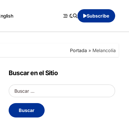
English
Subscribe
Portada
»
Melancolía
Buscar en el Sitio
B
u
s
c
a
r
: