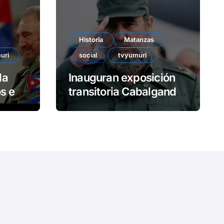
e
o
Historia
Matanzas
uri
social
tvyumuri
da
Inauguran exposición
en
transitoria Cabalgando
con Fidel