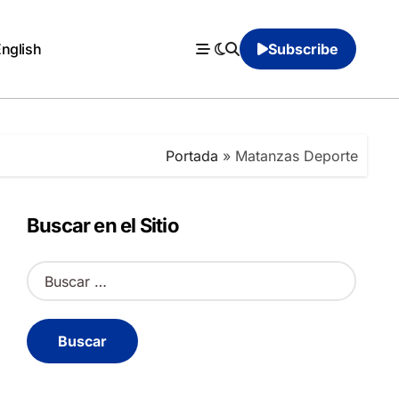
English
Subscribe
Portada
»
Matanzas Deporte
Buscar en el Sitio
B
u
s
c
a
r
: