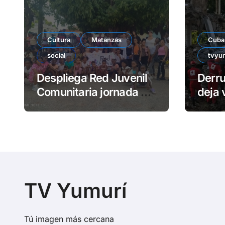
Cultura
Matanzas
Cuba
social
tvyu
Despliega Red Juvenil
Derr
Comunitaria jornada de
deja 
impacto social en
atra
barrio La Marina
TV Yumurí
Tú imagen más cercana