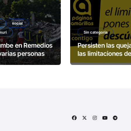
social
muri
Sin categoría
umbe en Remedios
Persisten las quej
varias personas
las limitaciones de
padas
servicio 113 de E