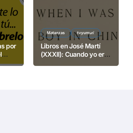
e
o
Matanzas
tvyumuri
as por
Libros en José Martí
l
(XXXII): Cuando yo era
TECSA
niño