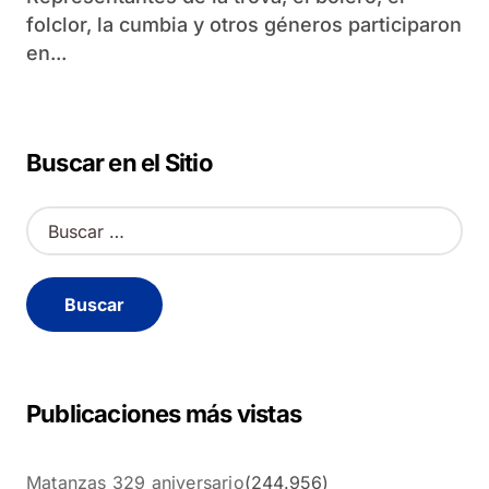
folclor, la cumbia y otros géneros participaron
en...
Buscar en el Sitio
B
u
s
c
a
r
:
Publicaciones más vistas
Matanzas 329 aniversario
(244.956)