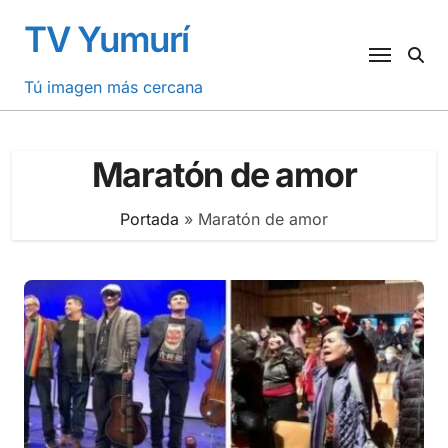
Saltar
TV Yumurí
al
contenido
Tú imagen más cercana
Maratón de amor
Portada
»
Maratón de amor