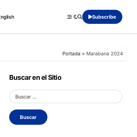
English
Subscribe
Portada
»
Marabana 2024
Buscar en el Sitio
B
u
s
c
a
r
: