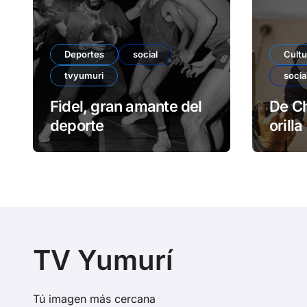
Deportes
social
Cultu
tvyumuri
socia
Fidel, gran amante del
De Ch
deporte
orilla
TV Yumurí
Tú imagen más cercana