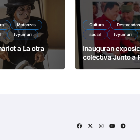
ra
Matanzas
Cultura
Destacados
l
tvyumuri
social
tvyumuri
arlot a La otra
Inauguran exposic
colectiva Junto a 