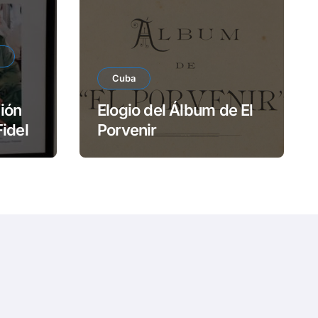
e
o
Cuba
ión
Elogio del Álbum de El
Fidel
Porvenir