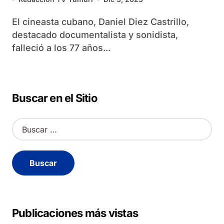
El cineasta cubano, Daniel Diez Castrillo,
destacado documentalista y sonidista,
falleció a los 77 años...
Buscar en el Sitio
B
u
s
c
a
r
:
Publicaciones más vistas