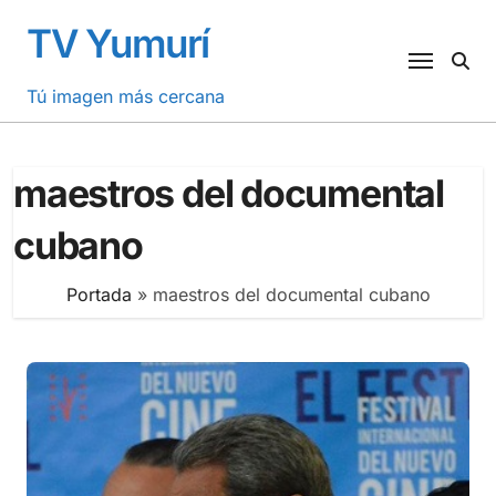
Saltar
TV Yumurí
al
contenido
Tú imagen más cercana
maestros del documental
cubano
Portada
»
maestros del documental cubano