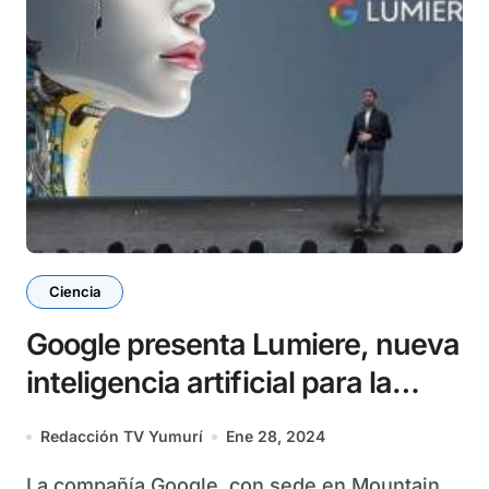
Ciencia
Google presenta Lumiere, nueva
inteligencia artificial para la
creación de videos
Redacción TV Yumurí
Ene 28, 2024
La compañía Google, con sede en Mountain