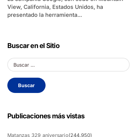
View, California, Estados Unidos, ha
presentado la herramienta...
Buscar en el Sitio
B
u
s
c
a
r
:
Publicaciones más vistas
Matanzas 329 aniversario
(244.950)