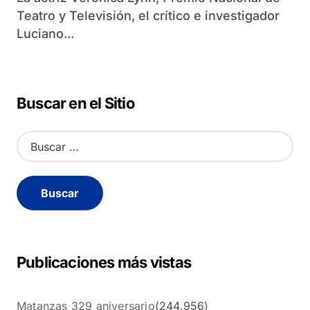
Teatro y Televisión, el crítico e investigador
Luciano...
Buscar en el Sitio
B
u
s
c
a
r
:
Publicaciones más vistas
Matanzas 329 aniversario
(244.956)