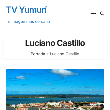
Saltar
TV Yumurí
al
contenido
Tú imagen más cercana
Luciano Castillo
Portada
»
Luciano Castillo