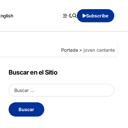
English
Subscribe
Portada
»
joven cantante
Buscar en el Sitio
B
u
s
c
a
r
: