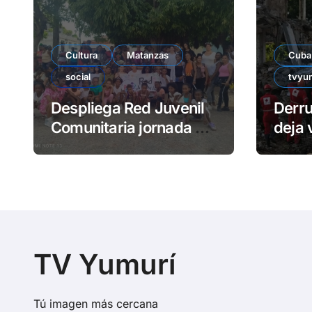
Cultura
Matanzas
Cuba
social
tvyu
Despliega Red Juvenil
Derr
Comunitaria jornada de
deja 
impacto social en
atra
barrio La Marina
TV Yumurí
Tú imagen más cercana