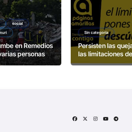
social
muri
Sin categoría
umbe en Remedios
Persisten las quej
varias personas
las limitaciones de
padas
servicio 113 de E