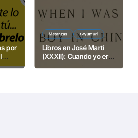
e
o
Matanzas
tvyumuri
as por
Libros en José Martí
l
(XXXII): Cuando yo era
TECSA
niño