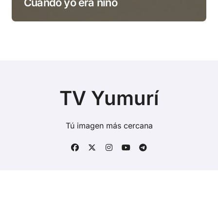
Cuando yo era niño
TV Yumurí
Tú imagen más cercana
Copyright © Todos los derechos reservados
|
BlogData
por
Themeansar
.