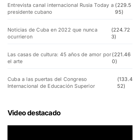
Entrevista canal internacional Rusia Today a
(229.5
presidente cubano
95)
Noticias de Cuba en 2022 que nunca
(224.72
ocurrieron
3)
Las casas de cultura: 45 años de amor por
(221.46
el arte
0)
Cuba a las puertas del Congreso
(133.4
Internacional de Educación Superior
52)
Video destacado
R
e