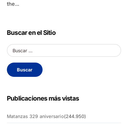
the...
Buscar en el Sitio
B
u
s
c
a
r
:
Publicaciones más vistas
Matanzas 329 aniversario
(244.950)