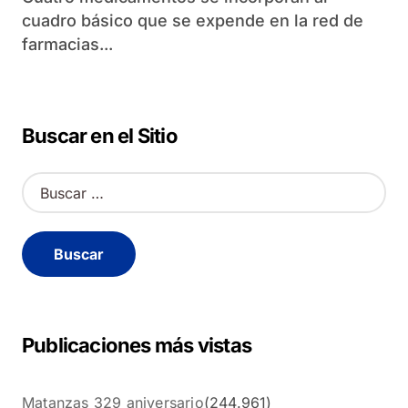
cuadro básico que se expende en la red de
farmacias...
Buscar en el Sitio
B
u
s
c
a
r
:
Publicaciones más vistas
Matanzas 329 aniversario
(244.961)