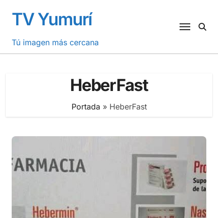
Saltar
TV Yumurí
al
contenido
Tú imagen más cercana
HeberFast
Portada
»
HeberFast