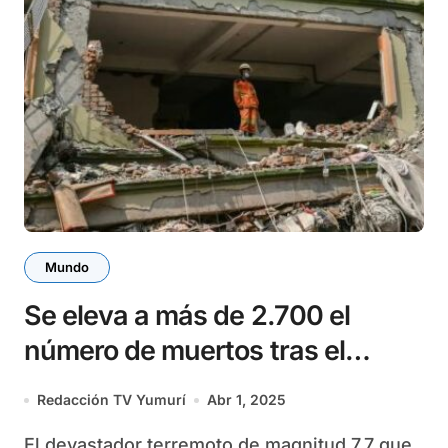
Mundo
Se eleva a más de 2.700 el
número de muertos tras el
potente terremoto en Myanmar
Redacción TV Yumurí
Abr 1, 2025
El devastador terremoto de magnitud 7,7 que