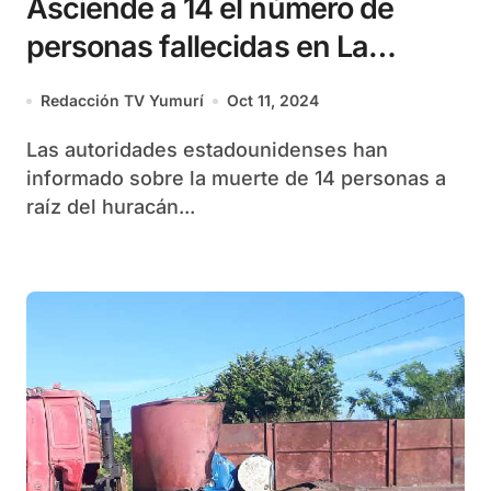
Asciende a 14 el número de
personas fallecidas en La
Florida tras el paso de Milton
Redacción TV Yumurí
Oct 11, 2024
Las autoridades estadounidenses han
informado sobre la muerte de 14 personas a
raíz del huracán...