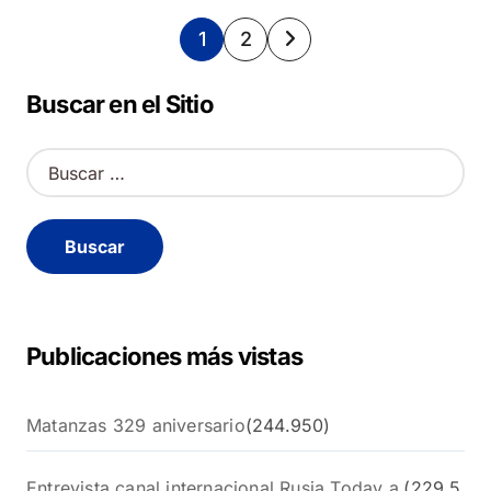
Paginación
1
2
de
Buscar en el Sitio
entradas
B
u
s
c
a
r
:
Publicaciones más vistas
Matanzas 329 aniversario
(244.950)
Entrevista canal internacional Rusia Today a
(229.5