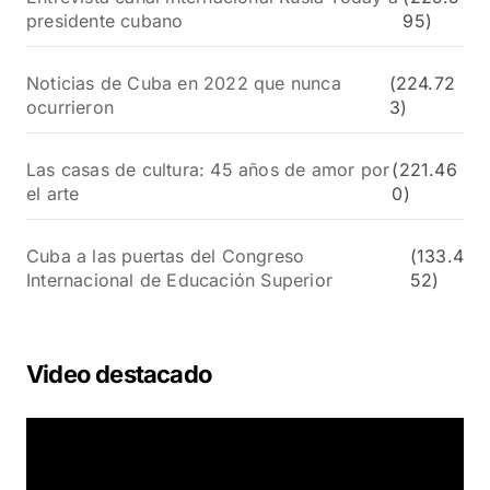
presidente cubano
95)
Noticias de Cuba en 2022 que nunca
(224.72
ocurrieron
3)
Las casas de cultura: 45 años de amor por
(221.46
el arte
0)
Cuba a las puertas del Congreso
(133.4
Internacional de Educación Superior
52)
Video destacado
R
e
p