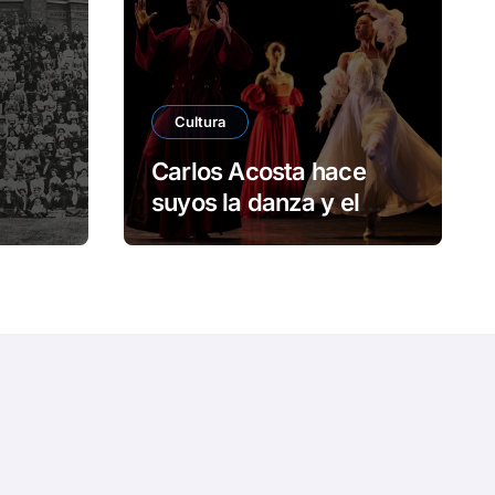
e
o
Cultura
Carlos Acosta hace
suyos la danza y el
arvard
escenario en Reino
Unido