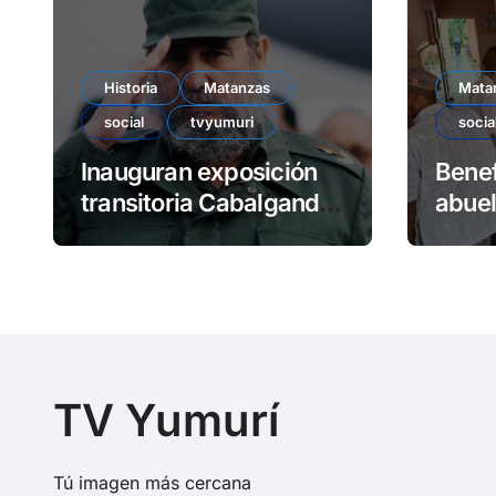
Historia
Matanzas
Mata
social
tvyumuri
socia
Inauguran exposición
Benef
transitoria Cabalgando
abuel
con Fidel
TV Yumurí
Tú imagen más cercana