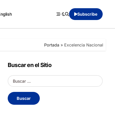
English
Subscribe
Portada
»
Excelencia Nacional
Buscar en el Sitio
B
u
s
c
a
r
: