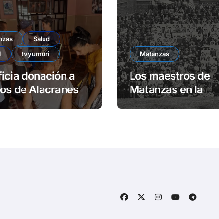
nzas
Salud
l
tvyumuri
Matanzas
icia donación a
Los maestros de
os de Alacranes
Matanzas en la
Universidad de H