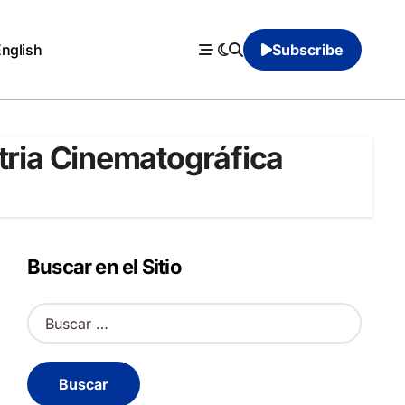
English
Subscribe
stria Cinematográfica
Buscar en el Sitio
B
u
s
c
a