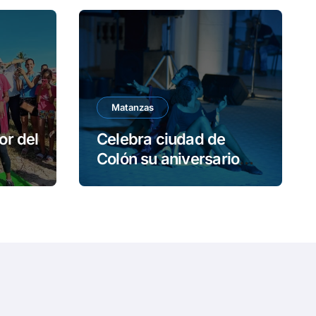
í
d
e
o
Matanzas
or del
Celebra ciudad de
Colón su aniversario
190