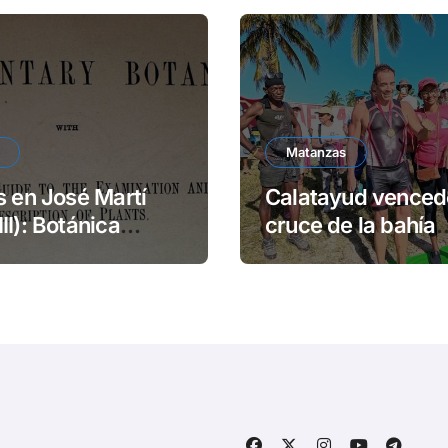
Matanzas
s en José Martí
Calatayud venced
II): Botánica
cruce de la bahía
ntal
matancera