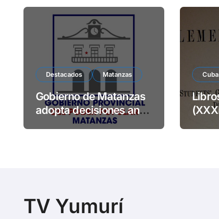
Destacados
Matanzas
Cuba
Gobierno de Matanzas
Libro
adopta decisiones ante
(XXXI
precios abusivos
eleme
TV Yumurí