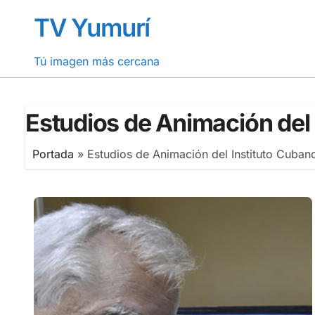
Saltar
TV Yumurí
al
contenido
Tú imagen más cercana
Estudios de Animación del 
Portada
»
Estudios de Animación del Instituto Cubano