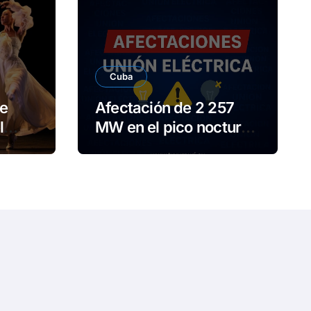
e
o
Cuba
e
Afectación de 2 257
l
MW en el pico nocturno
o
de este viernes