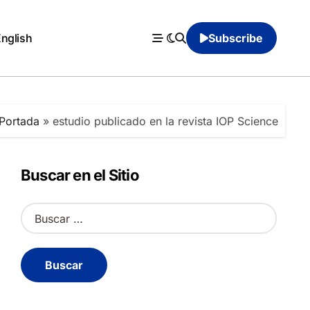
English
Subscribe
Portada
»
estudio publicado en la revista IOP Science
Buscar en el Sitio
B
u
s
c
a
r
: