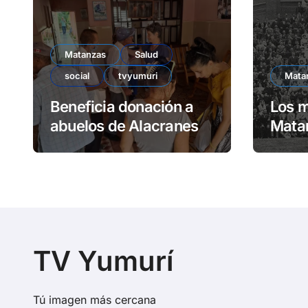
Matanzas
Salud
social
tvyumuri
Mata
Beneficia donación a
Los m
abuelos de Alacranes
Matan
Unive
TV Yumurí
Tú imagen más cercana