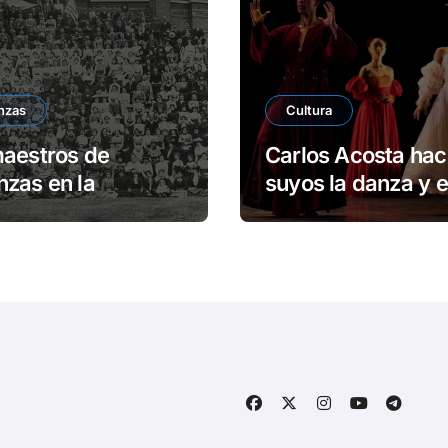
nzas
Cultura
aestros de
Carlos Acosta hac
zas en la
suyos la danza y e
rsidad de Harvard
escenario en Rein
Unido