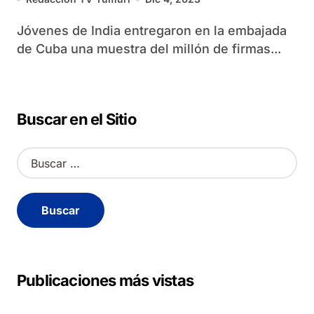
Jóvenes de India entregaron en la embajada
de Cuba una muestra del millón de firmas...
Buscar en el Sitio
B
u
s
c
a
r
:
Publicaciones más vistas