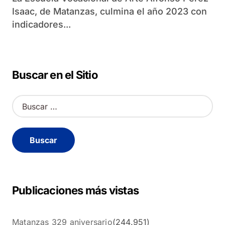
Isaac, de Matanzas, culmina el año 2023 con
indicadores...
Buscar en el Sitio
B
u
s
c
a
r
:
Publicaciones más vistas
Matanzas 329 aniversario
(244.951)