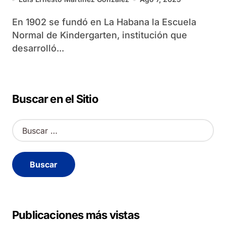
En 1902 se fundó en La Habana la Escuela
Normal de Kindergarten, institución que
desarrolló...
Buscar en el Sitio
B
u
s
c
a
r
:
Publicaciones más vistas