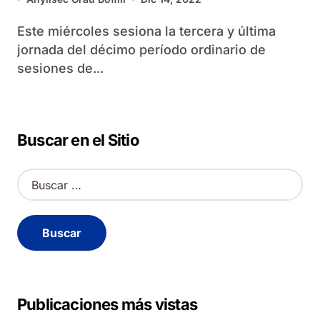
Este miércoles sesiona la tercera y última
jornada del décimo período ordinario de
sesiones de...
Buscar en el Sitio
B
u
s
c
a
r
:
Publicaciones más vistas