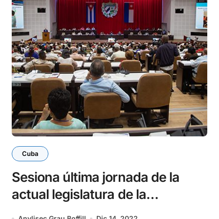
Cuba
Sesiona última jornada de la
actual legislatura de la
Asamblea Nacional
Anylisec Grau Boffill
Dic 14, 2022