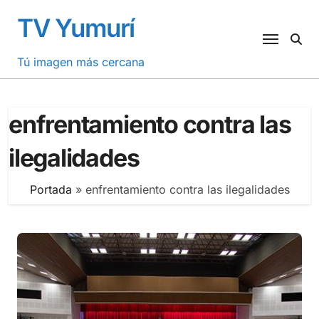
Saltar
TV Yumurí
al
contenido
Tú imagen más cercana
enfrentamiento contra las
ilegalidades
Portada
»
enfrentamiento contra las ilegalidades